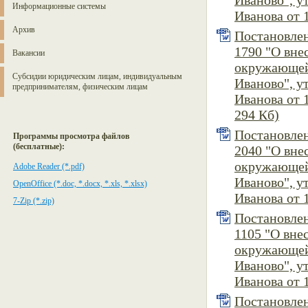
Иваново", 
Информационные системы
Иванова от 1
Архив
Постановлен
1790 "О вн
Вакансии
окружающей
Субсидии юридическим лицам, индивидуальным
Иваново", 
предпринимателям, физическим лицам
Иванова от 1
294 Кб)
Постановлен
Программы просмотра файлов
(бесплатные):
2040 "О вн
окружающей
Adobe Reader (*.pdf)
Иваново", 
OpenOffice (*.doc, *.docx, *.xls, *.xlsx)
Иванова от 1
7-Zip (*.zip)
Постановлен
1105 "О вн
окружающей
Иваново", 
Иванова от 1
Постановлен