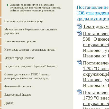
Сводный годовой отчет о реализации
Постановление
муниципальных программ города Иванова,
рейтинг эффективности их реализации
"Об утвержден
среды муниципа
Оказание муниципальных услуг
Текст докуме
Муниципальные бюджетные и автономные
Постановлен
учреждения
538 "О вне
Инвестиционные проекты
окружающей
Иваново", 
Налоговые расходы и социальные льготы
Иванова от 1
Бюджет города Иванова
Постановлен
Бюджет для граждан ("Народный" бюджет)
1295 "О вн
окружающей
Оценка деятельности ГРБС (главных
распорядителей бюджетных средств)
Иваново", 
Иванова от 1
Финансовый контроль
Постановлен
Электронный бюджет
1739 "О вн
окружающей
Другое