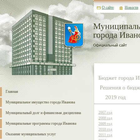
О сайте
Новости
Муниципаль
города Иван
Бюджет города И
Решения о бюдже
Главная
2019 год
Муниципальное имущество города Иванова
2007 год
Муниципальный долг и финансовая дисциплина
2008 год
Муниципальные программы города Иванова
2009 год
2010 год
Оказание муниципальных услуг
2011 год