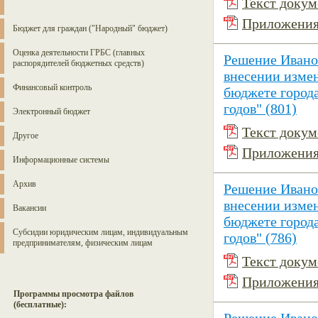
Текст докуме
Приложения 
Бюджет для граждан ("Народный" бюджет)
Оценка деятельности ГРБС (главных
Решение Иванов
распорядителей бюджетных средств)
внесении изме
Финансовый контроль
бюджете города
годов" (801)
Электронный бюджет
Текст докуме
Другое
Приложения 
Информационные системы
Архив
Решение Иванов
внесении изме
Вакансии
бюджете города
Субсидии юридическим лицам, индивидуальным
годов" (786)
предпринимателям, физическим лицам
Текст докуме
Приложения 
Программы просмотра файлов
(бесплатные):