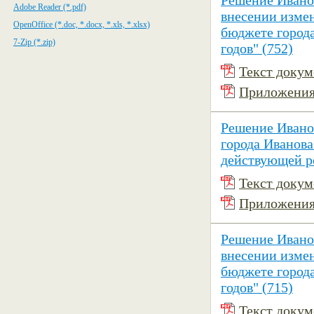
Решение Иванов
Adobe Reader (*.pdf)
внесении изме
OpenOffice (*.doc, *.docx, *.xls, *.xlsx)
бюджете города
7-Zip (*.zip)
годов" (752)
Текст докуме
Приложения 
Решение Ивано
города Иванова
действующей р
Текст докуме
Приложения 
Решение Иванов
внесении изме
бюджете города
годов" (715)
Текст докуме