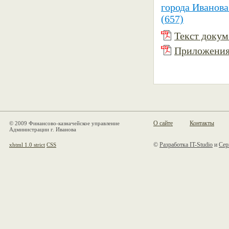
города Иванова
(657)
Текст докуме
Приложения 
О сайте
Контакты
© 2009 Финансово-казначейское управление
Администрации г. Иванова
©
Разработка IT-Studio
и
Сер
xhtml 1.0 strict
CSS