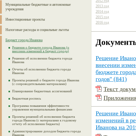
2012 год
Муниципальные бюджетные и автономные
2013 год
учреждения
2014 год
2015 год
Инвестиционные проекты
2016 год
Налоговые расходы и социальные льготы
Документ
Бюджет города Иванова
Решения о бюджете города Иванова (о
внесении изменений в бюджет города)
Решение Иванов
Решения об исполнении бюджета города
Иванова
внесении изме
Отчеты об исполнении бюджета города
бюджете города
Иванова
годов" (841)
Проекты решений о бюджете города Иванова
(с сопроводительными материалами)
Текст докуме
Планирование бюджетных ассигнований
Приложения 
Бюджетная роспись
Программа повышения эффективности
управления муниципальными финансами
Решение Иванов
Проекты решений об исполнении бюджета
изменений в р
города Иванова (с материалами к годовому
отчету об исполнении бюджета)
Иванова на 201
Администрирование доходов бюджета города
Иванова