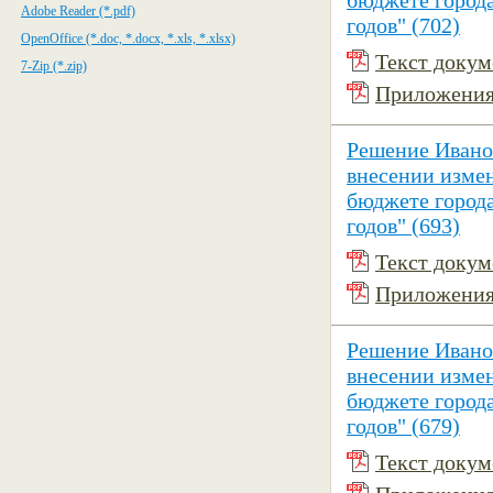
бюджете города
Adobe Reader (*.pdf)
годов" (702)
OpenOffice (*.doc, *.docx, *.xls, *.xlsx)
Текст докуме
7-Zip (*.zip)
Приложения 
Решение Иванов
внесении изме
бюджете города
годов" (693)
Текст докуме
Приложения 
Решение Иванов
внесении изме
бюджете города
годов" (679)
Текст докуме