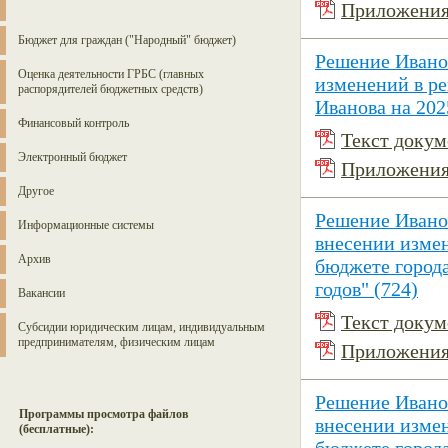
Приложения 
Бюджет для граждан ("Народный" бюджет)
Решение Иванов
Оценка деятельности ГРБС (главных
изменений в р
распорядителей бюджетных средств)
Иванова на 202
Финансовый контроль
Текст докуме
Электронный бюджет
Приложения 
Другое
Решение Иванов
Информационные системы
внесении изме
Архив
бюджете города
годов" (724)
Вакансии
Текст докуме
Субсидии юридическим лицам, индивидуальным
предпринимателям, физическим лицам
Приложения 
Решение Иванов
Программы просмотра файлов
внесении изме
(бесплатные):