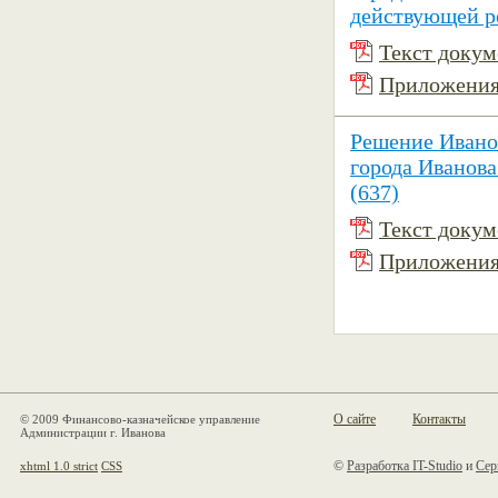
действующей р
Текст докуме
Приложения 
Решение Ивано
города Иванова
(637)
Текст докуме
Приложения 
О сайте
Контакты
© 2009 Финансово-казначейское управление
Администрации г. Иванова
©
Разработка IT-Studio
и
Сер
xhtml 1.0 strict
CSS