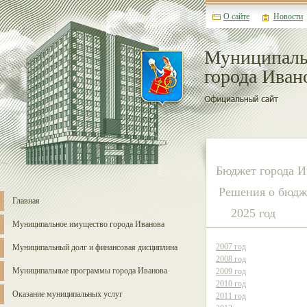
О сайте
Новости
Муниципаль
города Иван
Бюджет города И
Решения о бюдже
Главная
2025 год
Муниципальное имущество города Иванова
2007 год
Муниципальный долг и финансовая дисциплина
2008 год
Муниципальные программы города Иванова
2009 год
2010 год
Оказание муниципальных услуг
2011 год