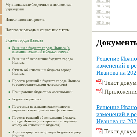
2012 год
Муниципальные бюджетные и автономные
2013 год
учреждения
2014 год
2015 год
Инвестиционные проекты
2016 год
Налоговые расходы и социальные льготы
Документ
Бюджет города Иванова
Решения о бюджете города Иванова (о
внесении изменений в бюджет города)
Решение Иванов
Решения об исполнении бюджета города
Иванова
изменений в р
Отчеты об исполнении бюджета города
Иванова на 202
Иванова
Проекты решений о бюджете города Иванова
Текст докуме
(с сопроводительными материалами)
Приложения 
Планирование бюджетных ассигнований
Бюджетная роспись
Решение Иванов
Программа повышения эффективности
управления муниципальными финансами
изменений в р
Проекты решений об исполнении бюджета
Иванова на 202
города Иванова (с материалами к годовому
отчету об исполнении бюджета)
Текст докуме
Администрирование доходов бюджета города
Иванова