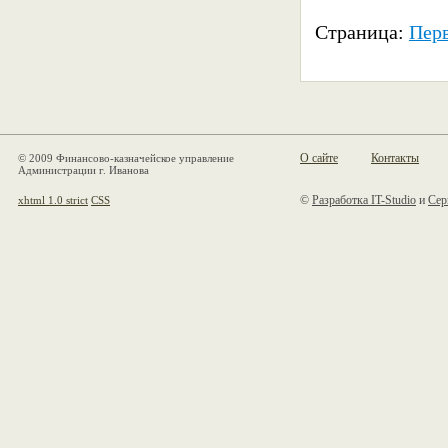
Страница:
Пер
О сайте
Контакты
© 2009 Финансово-казначейское управление
Администрации г. Иванова
©
Разработка IT-Studio
и
Сер
xhtml 1.0 strict
CSS