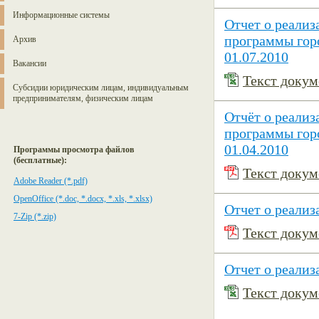
Информационные системы
Отчет о реали
программы горо
Архив
01.07.2010
Вакансии
Текст докуме
Субсидии юридическим лицам, индивидуальным
предпринимателям, физическим лицам
Отчёт о реали
программы горо
01.04.2010
Программы просмотра файлов
(бесплатные):
Текст докуме
Adobe Reader (*.pdf)
OpenOffice (*.doc, *.docx, *.xls, *.xlsx)
Отчет о реали
7-Zip (*.zip)
Текст докуме
Отчет о реализ
Текст докуме