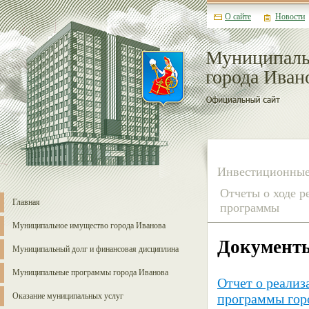
О сайте
Новости
Муниципаль
города Иван
Инвестиционные
Отчеты о ходе 
Главная
программы
Муниципальное имущество города Иванова
Документ
Муниципальный долг и финансовая дисциплина
Муниципальные программы города Иванова
Отчет о реали
Оказание муниципальных услуг
программы горо