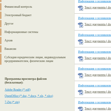
Информация о возникнове
Финансовый контроль
Текст документа (.do
Электронный бюджет
Информация о возникнове
Другое
Текст документа (.do
Информационные системы
Информация о возникнове
Архив
Текст документа (.do
Вакансии
Информация о возникнове
Субсидии юридическим лицам, индивидуальным
Текст документа (.do
предпринимателям, физическим лицам
Информация о возникнове
Текст документа (.do
Программы просмотра файлов
(бесплатные):
Информация о возникнове
Adobe Reader (*.pdf)
Текст документа (.do
OpenOffice (*.doc, *.docx, *.xls, *.xlsx)
7-Zip (*.zip)
Информация о возникнове
Текст документа (.do