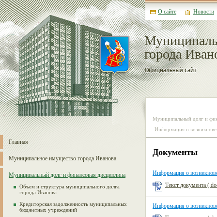
О сайте
Новости
Муниципаль
города Иван
Муниципальный долг и фи
Информация о возникнове
Главная
Документы
Муниципальное имущество города Иванова
Информация о возникнове
Муниципальный долг и финансовая дисциплина
Текст документа (.do
Объем и структура муниципального долга
города Иванова
Кредиторская задолженность муниципальных
Информация о возникнове
бюджетных учреждений