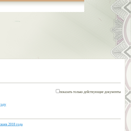
показать только действующие документы
году
яцев 2018 года