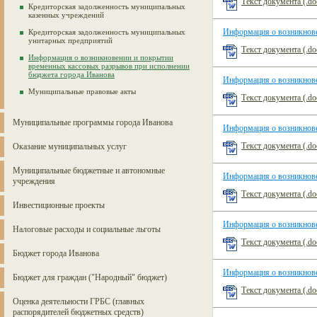
Текст документа (.do
Кредиторская задолженность муниципальных
казенных учреждений
Информация о возникнове
Кредиторская задолженность муниципальных
унитарных предприятий
Текст документа (.do
Информация о возникновении и покрытии
временных кассовых разрывов при исполнении
бюджета города Иванова
Информация о возникнове
Муниципальные правовые акты
Текст документа (.do
Муниципальные программы города Иванова
Информация о возникнове
Текст документа (.do
Оказание муниципальных услуг
Муниципальные бюджетные и автономные
Информация о возникнове
учреждения
Текст документа (.do
Инвестиционные проекты
Информация о возникнове
Налоговые расходы и социальные льготы
Текст документа (.do
Бюджет города Иванова
Информация о возникнове
Бюджет для граждан ("Народный" бюджет)
Текст документа (.do
Оценка деятельности ГРБС (главных
распорядителей бюджетных средств)