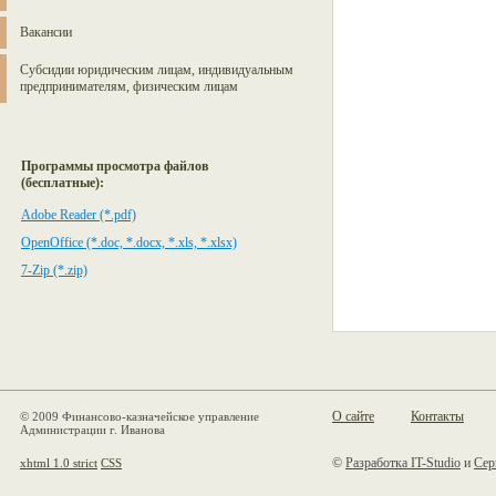
Вакансии
Субсидии юридическим лицам, индивидуальным
предпринимателям, физическим лицам
Программы просмотра файлов
(бесплатные):
Adobe Reader (*.pdf)
OpenOffice (*.doc, *.docx, *.xls, *.xlsx)
7-Zip (*.zip)
О сайте
Контакты
© 2009 Финансово-казначейское управление
Администрации г. Иванова
©
Разработка IT-Studio
и
Сер
xhtml 1.0 strict
CSS