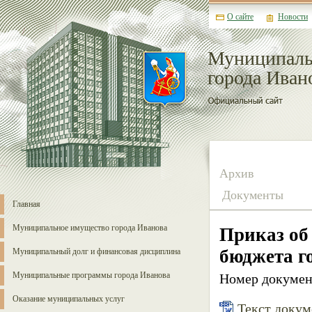
О сайте
Новости
Муниципаль
города Иван
Архив
Документы
Главная
Муниципальное имущество города Иванова
Приказ об
бюджета г
Муниципальный долг и финансовая дисциплина
Муниципальные программы города Иванова
Номер докумен
Оказание муниципальных услуг
Текст докуме