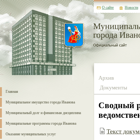
О сайте
Новости
Муниципаль
города Иван
Архив
Документы
Главная
Муниципальное имущество города Иванова
Сводный р
ведомстве
Муниципальный долг и финансовая дисциплина
Муниципальные программы города Иванова
Текст докуме
Оказание муниципальных услуг