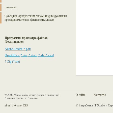
Вакансии
Субсидии юридическим лицам, индивидуальным
предпринимателям, физическим лицам
Программы просмотра файлов
(бесплатные):
Adobe Reader (*.pdf)
OpenOffice (*.doc, *.docx, *.xls, *.xlsx)
7-Zip (*.zip)
О сайте
Контакты
© 2009 Финансово-казначейское управление
Администрации г. Иванова
©
Разработка IT-Studio
и
Сер
xhtml 1.0 strict
CSS