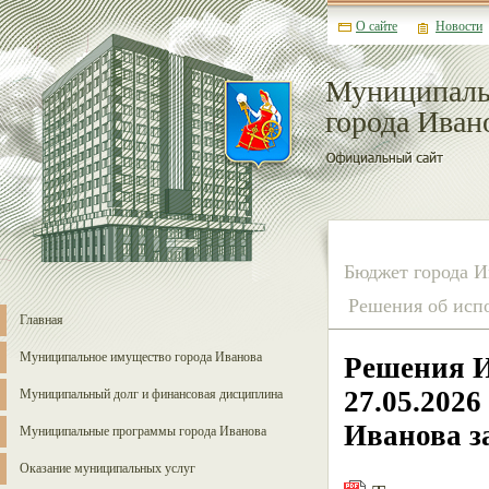
О сайте
Новости
Муниципаль
города Иван
Бюджет города И
Решения об исп
Главная
Муниципальное имущество города Иванова
Решения И
27.05.202
Муниципальный долг и финансовая дисциплина
Иванова за
Муниципальные программы города Иванова
Оказание муниципальных услуг