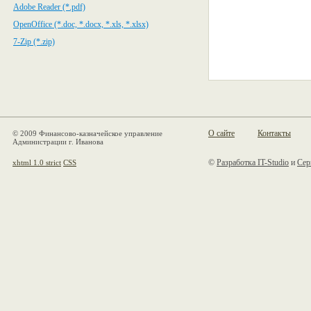
Adobe Reader (*.pdf)
OpenOffice (*.doc, *.docx, *.xls, *.xlsx)
7-Zip (*.zip)
О сайте
Контакты
© 2009 Финансово-казначейское управление
Администрации г. Иванова
©
Разработка IT-Studio
и
Сер
xhtml 1.0 strict
CSS