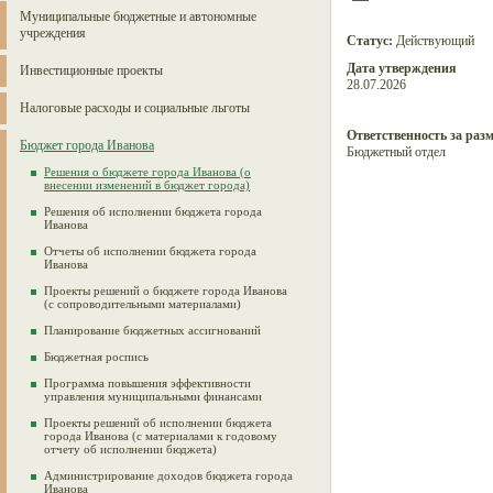
Муниципальные бюджетные и автономные
учреждения
Статус:
Действующий
Дата утверждения
Инвестиционные проекты
28.07.2026
Налоговые расходы и социальные льготы
Ответственность за раз
Бюджет города Иванова
Бюджетный отдел
Решения о бюджете города Иванова (о
внесении изменений в бюджет города)
Решения об исполнении бюджета города
Иванова
Отчеты об исполнении бюджета города
Иванова
Проекты решений о бюджете города Иванова
(с сопроводительными материалами)
Планирование бюджетных ассигнований
Бюджетная роспись
Программа повышения эффективности
управления муниципальными финансами
Проекты решений об исполнении бюджета
города Иванова (с материалами к годовому
отчету об исполнении бюджета)
Администрирование доходов бюджета города
Иванова