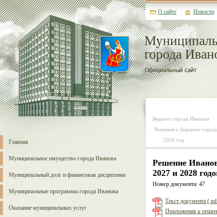
О сайте
Новости
Муниципаль
города Иван
Бюджет города Иванова
Решения о бюджете города
2026 год
Главная
Муниципальное имущество города Иванова
Решение Иванов
2027 и 2028 год
Муниципальный долг и финансовая дисциплина
Номер документа: 47
Муниципальные программы города Иванова
Текст документа (.pd
Оказание муниципальных услуг
Приложения к решени