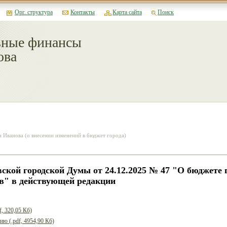
Орг. структура
Контакты
Карта сайта
Поиск
ные финансы
ова
 Иванова (о внесении изменений в бюджет города)
ской городской Думы от 24.12.2025 № 47 "О бюджете г
ов" в действующей редакции
f, 320,05 Кб)
ю (.pdf, 4954,90 Кб)