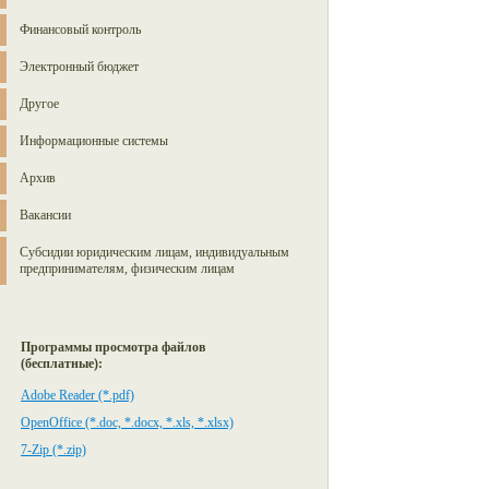
Финансовый контроль
Электронный бюджет
Другое
Информационные системы
Архив
Вакансии
Субсидии юридическим лицам, индивидуальным
предпринимателям, физическим лицам
Программы просмотра файлов
(бесплатные):
Adobe Reader (*.pdf)
OpenOffice (*.doc, *.docx, *.xls, *.xlsx)
7-Zip (*.zip)