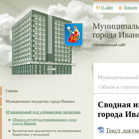
О сайте
Новости
Муниципаль
города Иван
Муниципальный 
Объем и структу
Главная
Муниципальное имущество города Иванова
Сводная и
города Ива
Муниципальный долг и финансовая дисциплина
Объем и структура муниципального долга
города Иванова
Текст докуме
Кредиторская задолженность муниципальных
бюджетных учреждений