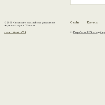
О сайте
Контакты
© 2009 Финансово-казначейское управление
Администрации г. Иванова
©
Разработка IT-Studio
и
Сер
xhtml 1.0 strict
CSS