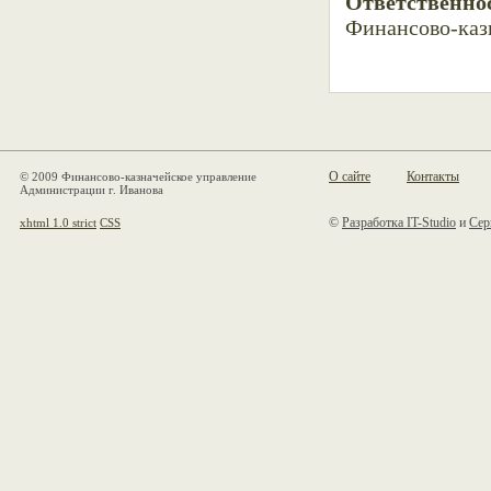
Ответственно
Финансово-каз
О сайте
Контакты
© 2009 Финансово-казначейское управление
Администрации г. Иванова
©
Разработка IT-Studio
и
Сер
xhtml 1.0 strict
CSS