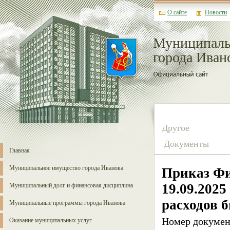
О сайте
Новости
Муниципаль
города Иван
Другое
Документы
Главная
Муниципальное имущество города Иванова
Приказ Фи
19.09.2025
Муниципальный долг и финансовая дисциплина
расходов 
Муниципальные программы города Иванова
Номер докумен
Оказание муниципальных услуг