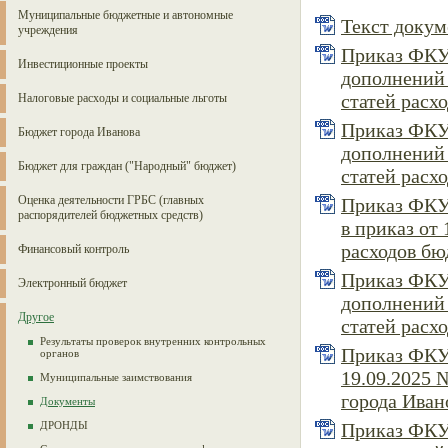
Муниципальные бюджетные и автономные
Текст докуме
учреждения
Приказ ФКУ 
Инвестиционные проекты
дополнений 
статей расхо
Налоговые расходы и социальные льготы
Приказ ФКУ 
Бюджет города Иванова
дополнений 
Бюджет для граждан ("Народный" бюджет)
статей расхо
Оценка деятельности ГРБС (главных
Приказ ФКУ 
распорядителей бюджетных средств)
в приказ от
расходов бю
Финансовый контроль
Приказ ФКУ 
Электронный бюджет
дополнений 
Другое
статей расхо
Результаты проверок внутренних контрольных
Приказ ФКУ 
органов
19.09.2025 
Муниципальные заимствования
города Ивано
Документы
ДРОНДЫ
Приказ ФКУ 