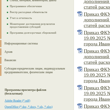
дополнений 
Статьи, интервью, комментарии, факты
статей расхо
Программное обеспечение
Реестр расходных обязательств
Приказ ФКУ 
Учет и отчетность
дополнений 
Мониторинг достижения результатов
статей расхо
предоставления субсидий
Приказ ФКУ 
Программа долгосрочных сбережений
19.09.2025 
города Ивано
Информационные системы
Приказ ФКУ 
Архив
дополнений 
Вакансии
статей расхо
Приказ ФКУ 
Субсидии юридическим лицам, индивидуальным
предпринимателям, физическим лицам
19.09.2025 
города Ивано
Приказ ФКУ 
Программы просмотра файлов
19.09.2025 
(бесплатные):
города Ивано
Adobe Reader (*.pdf)
Приказ ФКУ 
OpenOffice (*.doc, *.docx, *.xls, *.xlsx)