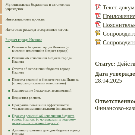
Муниципальные бюджетные и автономные
Текст докуме
учреждения
Приложения 
Инвестиционные проекты
Пояснительн
Налоговые расходы и социальные льготы
Сопроводите
Бюджет города Иванова
Сопроводите
Решения о бюджете города Иванова (о
внесении изменений в бюджет города)
Решения об исполнении бюджета города
Иванова
Статус:
Дейст
Отчеты об исполнении бюджета города
Дата утвержд
Иванова
28.04.2025
Проекты решений о бюджете города Иванова
(с сопроводительными материалами)
Планирование бюджетных ассигнований
Бюджетная роспись
Ответственно
Программа повышения эффективности
Финансово-каз
управления муниципальными финансами
Проекты решений об исполнении бюджета
города Иванова (с материалами к годовому
отчету об исполнении бюджета)
Администрирование доходов бюджета города
Иванова