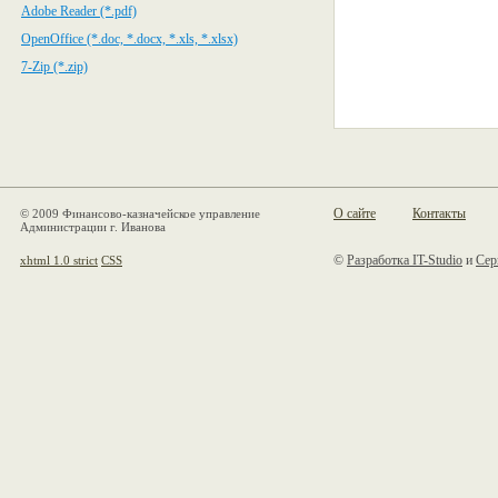
Adobe Reader (*.pdf)
OpenOffice (*.doc, *.docx, *.xls, *.xlsx)
7-Zip (*.zip)
О сайте
Контакты
© 2009 Финансово-казначейское управление
Администрации г. Иванова
©
Разработка IT-Studio
и
Сер
xhtml 1.0 strict
CSS