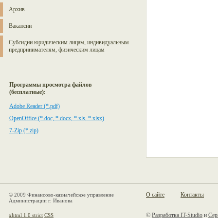
Архив
Вакансии
Субсидии юридическим лицам, индивидуальным
предпринимателям, физическим лицам
Программы просмотра файлов
(бесплатные):
Adobe Reader (*.pdf)
OpenOffice (*.doc, *.docx, *.xls, *.xlsx)
7-Zip (*.zip)
О сайте
Контакты
© 2009 Финансово-казначейское управление
Администрации г. Иванова
©
Разработка IT-Studio
и
Сер
xhtml 1.0 strict
CSS