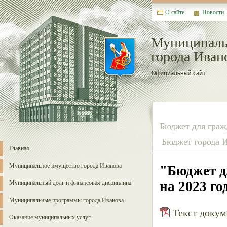
О сайте
Новости
Муниципаль
города Иван
Бюджет для граж
Бюджет города 
Главная
Муниципальное имущество города Иванова
"Бюджет д
на 2023 го
Муниципальный долг и финансовая дисциплина
Муниципальные программы города Иванова
Текст докуме
Оказание муниципальных услуг