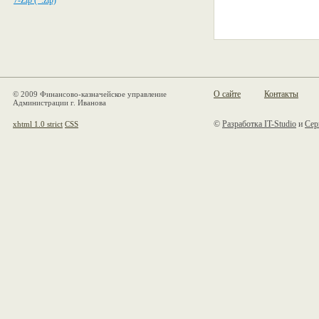
7-Zip (*.zip)
О сайте
Контакты
© 2009 Финансово-казначейское управление
Администрации г. Иванова
©
Разработка IT-Studio
и
Сер
xhtml 1.0 strict
CSS