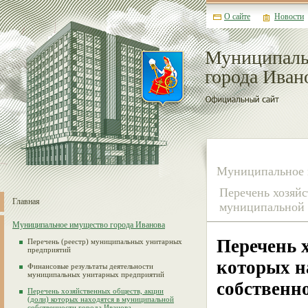
О сайте
Новости
Муниципаль
города Иван
Муниципальное 
Перечень хозяйс
Главная
муниципальной 
Муниципальное имущество города Иванова
Перечень 
Перечень (реестр) муниципальных унитарных
предприятий
которых н
Финансовые результаты деятельности
муниципальных унитарных предприятий
собственно
Перечень хозяйственных обществ, акции
(доли) которых находятся в муниципальной
собственности города Иванова