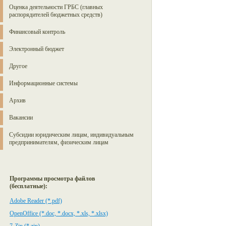
Оценка деятельности ГРБС (главных
распорядителей бюджетных средств)
Финансовый контроль
Электронный бюджет
Другое
Информационные системы
Архив
Вакансии
Субсидии юридическим лицам, индивидуальным
предпринимателям, физическим лицам
Программы просмотра файлов
(бесплатные):
Adobe Reader (*.pdf)
OpenOffice (*.doc, *.docx, *.xls, *.xlsx)