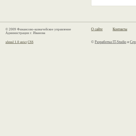
О сайте
Контакты
© 2009 Финансово-казначейское управление
Администрации г. Иванова
©
Разработка IT-Studio
и
Сер
xhtml 1.0 strict
CSS