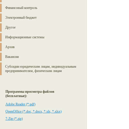
Финансовый контроль
Электронный бюджет
Другое
Информационные системы
Архив
Вакансии
Субсидии юридическим лицам, индивидуальным
предпринимателям, физическим лицам
Программы просмотра файлов
(бесплатные):
Adobe Reader (*.pdf)
OpenOffice (*.doc, *.docx, *.xls, *.xlsx)
7-Zip (*.zip)