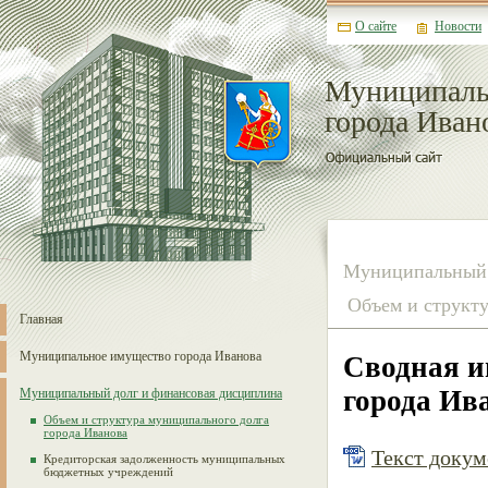
О сайте
Новости
Муниципаль
города Иван
Муниципальный 
Объем и структу
Главная
Муниципальное имущество города Иванова
Сводная и
города Ива
Муниципальный долг и финансовая дисциплина
Объем и структура муниципального долга
города Иванова
Текст докуме
Кредиторская задолженность муниципальных
бюджетных учреждений