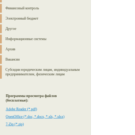
Финансовый контроль
Электронный бюджет
Другое
Информационные системы
Архив
Вакансии
Субсидии юридическим лицам, индивидуальным
предпринимателям, физическим лицам
Программы просмотра файлов
(бесплатные):
Adobe Reader (*.pdf)
OpenOffice (*.doc, *.docx, *.xls, *.xlsx)
7-Zip (*.zip)