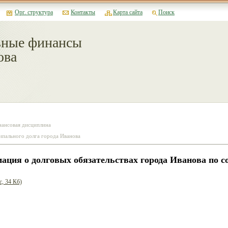
Орг. структура
Контакты
Карта сайта
Поиск
ные финансы
ова
нансовая дисциплина
ипального долга города Иванова
ция о долговых обязательствах города Иванова по сос
c, 34 Кб)