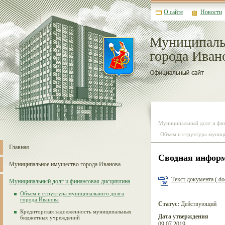
О сайте
Новости
Муниципаль
города Иван
Муниципальный долг и фи
Объем и структура муниц
Главная
Сводная информа
Муниципальное имущество города Иванова
Текст документа (.do
Муниципальный долг и финансовая дисциплина
Объем и структура муниципального долга
города Иванова
Статус:
Действующий
Кредиторская задолженность муниципальных
Дата утверждения
бюджетных учреждений
09.07.2019