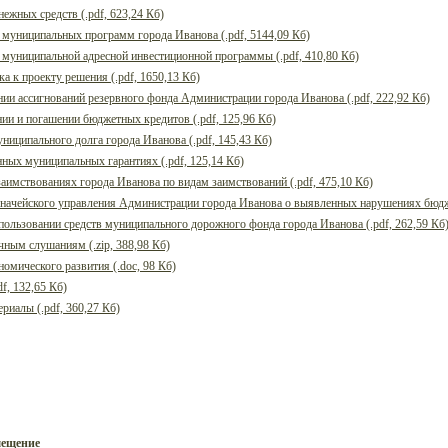
ежных средств (.pdf, 623,24 Кб)
 муниципальных программ города Иванова (.pdf, 5144,09 Кб)
 муниципальной адресной инвестиционной программы (.pdf, 410,80 Кб)
а к проекту решения (.pdf, 1650,13 Кб)
нии ассигнований резервного фонда Администрации города Иванова (.pdf, 222,92 Кб)
нии и погашении бюджетных кредитов (.pdf, 125,96 Кб)
ниципального долга города Иванова (.pdf, 145,43 Кб)
нных муниципальных гарантиях (.pdf, 125,14 Кб)
заимствованиях города Иванова по видам заимствований (.pdf, 475,10 Кб)
начейского управления Администрации города Иванова о выявленных нарушениях бюджет
пользовании средств муниципального дорожного фонда города Иванова (.pdf, 262,59 Кб
ным слушаниям (.zip, 388,98 Кб)
омического развития (.doc, 98 Кб)
f, 132,65 Кб)
риалы (.pdf, 360,27 Кб)
мещение