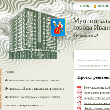
О сайте
Новости
Муниципаль
города Иван
Бюджет города Иванова
Проекты решений об испо
Главная
Проект решения
Муниципальное имущество города Иванова
Текст документа (.pd
Муниципальный долг и финансовая дисциплина
Приложения к проект
Муниципальные программы города Иванова
Годовой отчёт об исп
Баланс исполнения бю
Оказание муниципальных услуг
Отчёт о финансовых р