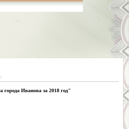
)
 города Иванова за 2018 год"