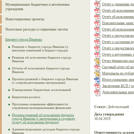
Отчёт о движении ден
Муниципальные бюджетные и автономные
учреждения
Отчёт об исполнении
Отчёт об исполнении
Инвестиционные проекты
Пояснительная записк
Налоговые расходы и социальные льготы
Отчёт об использова
Отчёт о предоставле
Бюджет города Иванова
Отчёт о состоянии му
Решения о бюджете города Иванова (о
Отчёт о предоставле
внесении изменений в бюджет города)
Отчёт о внутренних 
Решения об исполнении бюджета города
Отчет финансово-каз
Иванова
Сводный отчет об ис
Отчеты об исполнении бюджета города
Иванова
Материалы по публич
Проекты решений о бюджете города Иванова
Итоги социально-экон
(с сопроводительными материалами)
Заключение КСП (.pd
Планирование бюджетных ассигнований
Дополнительные мате
Бюджетная роспись
Программа повышения эффективности
Статус:
Действующий
управления муниципальными финансами
Дата утверждения
Проекты решений об исполнении бюджета
города Иванова (с материалами к годовому
30.04.2019
отчету об исполнении бюджета)
Администрирование доходов бюджета города
Ответственность за раз
Иванова