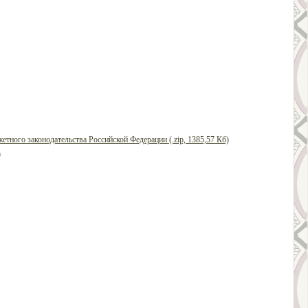
ного законодательства Российской Федерации (.zip, 1385,57 Кб)
)