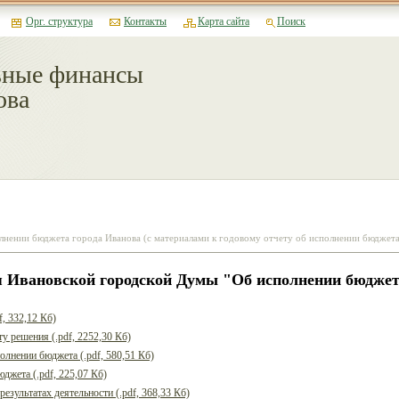
Орг. структура
Контакты
Карта сайта
Поиск
ные финансы
ова
лнении бюджета города Иванова (с материалами к годовому отчету об исполнении бюджета
 Ивановской городской Думы "Об исполнении бюджета
f, 332,12 Кб)
у решения (.pdf, 2252,30 Кб)
олнении бюджета (.pdf, 580,51 Кб)
джета (.pdf, 225,07 Кб)
езультатах деятельности (.pdf, 368,33 Кб)