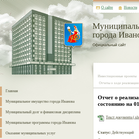
О сайте
Новости
Муниципаль
города Иван
Инвестиционные проекты
Отчеты о ходе реализаци
Главная
Отчет о реализ
Муниципальное имущество города Иванова
состоянию на 01
Муниципальный долг и финансовая дисциплина
Текст документа (.xls
Муниципальные программы города Иванова
Статус:
Действующий
Оказание муниципальных услуг