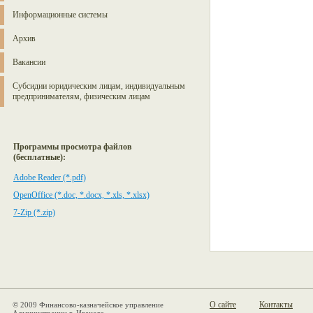
Информационные системы
Архив
Вакансии
Субсидии юридическим лицам, индивидуальным
предпринимателям, физическим лицам
Программы просмотра файлов
(бесплатные):
Adobe Reader (*.pdf)
OpenOffice (*.doc, *.docx, *.xls, *.xlsx)
7-Zip (*.zip)
О сайте
Контакты
© 2009 Финансово-казначейское управление