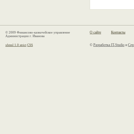
О сайте
Контакты
© 2009 Финансово-казначейское управление
Администрации г. Иванова
©
Разработка IT-Studio
и
Сер
xhtml 1.0 strict
CSS