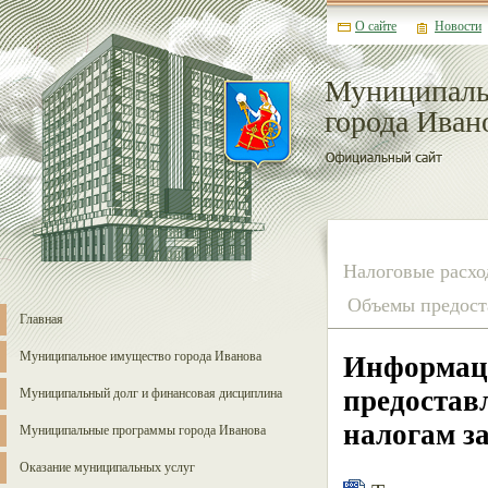
О сайте
Новости
Муниципаль
города Иван
Налоговые расхо
Объемы предост
Главная
Муниципальное имущество города Иванова
Информаци
предостав
Муниципальный долг и финансовая дисциплина
налогам за
Муниципальные программы города Иванова
Оказание муниципальных услуг