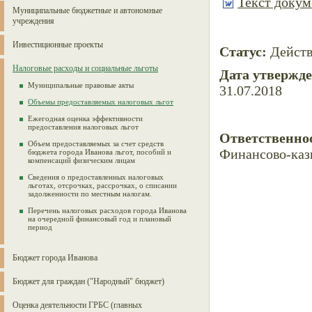
Текст докуме
Муниципальные бюджетные и автономные
учреждения
Инвестиционные проекты
Статус:
Дейст
Налоговые расходы и социальные льготы
Дата утвержд
Муниципальные правовые акты
31.07.2018
Объемы предоставляемых налоговых льгот
Ежегодная оценка эффективности
предоставления налоговых льгот
Ответственно
Объем предоставляемых за счет средств
Финансово-каз
бюджета города Иванова льгот, пособий и
компенсаций физическим лицам
Сведения о предоставленных налоговых
льготах, отсрочках, рассрочках, о списании
задолженности по местным налогам.
Перечень налоговых расходов города Иванова
на очередной финансовый год и плановый
период
Бюджет города Иванова
Бюджет для граждан ("Народный" бюджет)
Оценка деятельности ГРБС (главных