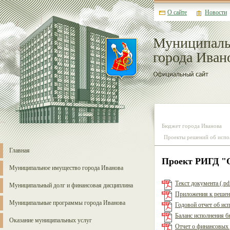
О сайте
Новости
Муниципаль
города Иван
Бюджет города Иванова
Проекты решений об испо
Главная
Проект РИГД "О
Муниципальное имущество города Иванова
Текст документа (.pd
Муниципальный долг и финансовая дисциплина
Приложения к решени
Муниципальные программы города Иванова
Годовой отчет об исп
Баланс исполнения бю
Оказание муниципальных услуг
Отчет о финансовых р