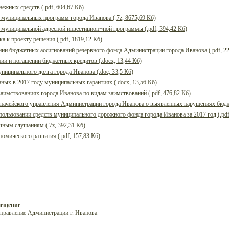
ежных средств (.pdf, 604,67 Кб)
 муниципальных программ города Иванова (.7z, 8675,69 Кб)
 муниципальной адресной инвестицион¬ной программы (.pdf, 394,42 Кб)
а к проекту решения (.pdf, 1819,12 Кб)
нии бюджетных ассигнований резервного фонда Администрации города Иванова (.pdf, 22
нии и погашении бюджетных кредитов (.docx, 13,44 Кб)
ниципального долга города Иванова (.doc, 33,5 Кб)
нных в 2017 году муниципальных гарантиях (.docx, 13,56 Кб)
заимствованиях города Иванова по видам заимствований (.pdf, 476,82 Кб)
начейского управления Администрации города Иванова о выявленных нарушениях бюджетн
пользовании средств муниципального дорожного фонда города Иванова за 2017 год (.pdf
ным слушаниям (.7z, 392,31 Кб)
омического развития (.pdf, 157,83 Кб)
мещение
управление Администрации г. Иванова