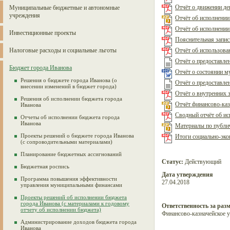
Отчёт о движении ден
Муниципальные бюджетные и автономные
учреждения
Отчёт об исполнении
Отчёт об исполнении
Инвестиционные проекты
Пояснительная записк
Налоговые расходы и социальные льготы
Отчёт об использова
Отчёт о предоставле
Бюджет города Иванова
Отчёт о состоянии му
Решения о бюджете города Иванова (о
Отчёт о предоставле
внесении изменений в бюджет города)
Отчёт о внутренних 
Решения об исполнении бюджета города
Отчёт финансово-каз
Иванова
Сводный отчёт об ис
Отчеты об исполнении бюджета города
Иванова
Материалы по публич
Проекты решений о бюджете города Иванова
Итоги социально-экон
(с сопроводительными материалами)
Планирование бюджетных ассигнований
Статус:
Действующий
Бюджетная роспись
Дата утверждения
Программа повышения эффективности
27.04.2018
управления муниципальными финансами
Проекты решений об исполнении бюджета
города Иванова (с материалами к годовому
Ответственность за раз
отчету об исполнении бюджета)
Финансово-казначейское 
Администрирование доходов бюджета города
Иванова