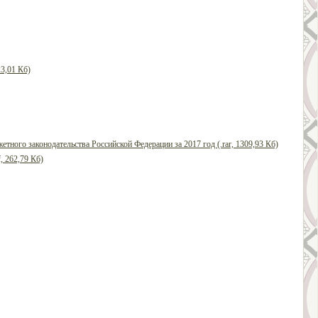
3,01 Кб)
ого законодательства Российской Федерации за 2017 год (.rar, 1309,93 Кб)
, 262,79 Кб)