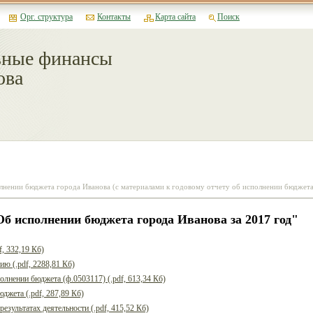
Орг. структура
Контакты
Карта сайта
Поиск
ные финансы
ова
лнении бюджета города Иванова (с материалами к годовому отчету об исполнении бюджета
б исполнении бюджета города Иванова за 2017 год"
f, 332,19 Кб)
ю (.pdf, 2288,81 Кб)
олнении бюджета (ф.0503117) (.pdf, 613,34 Кб)
джета (.pdf, 287,89 Кб)
езультатах деятельности (.pdf, 415,52 Кб)