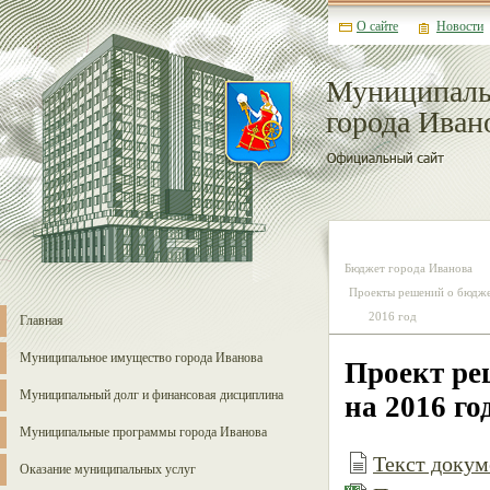
О сайте
Новости
Муниципаль
города Иван
Бюджет города Иванова
Проекты решений о бюдже
2016 год
Главная
Муниципальное имущество города Иванова
Проект ре
Муниципальный долг и финансовая дисциплина
на 2016 го
Муниципальные программы города Иванова
Текст докуме
Оказание муниципальных услуг