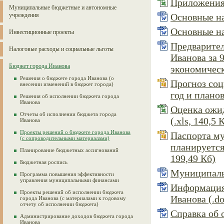
Приложения 
Муниципальные бюджетные и автономные
учреждения
Основные на
Основные на
Инвестиционные проекты
Предварител
Налоговые расходы и социальные льготы
Иванова за 
Бюджет города Иванова
экономическо
Решения о бюджете города Иванова (о
Прогноз соц
внесении изменений в бюджет города)
год и планов
Решения об исполнении бюджета города
Иванова
Оценка ожид
Отчеты об исполнении бюджета города
(.xls, 140,5 
Иванова
Проекты решений о бюджете города Иванова
Паспорта м
(с сопроводительными материалами)
планируется 
Планирование бюджетных ассигнований
199,49 Кб)
Бюджетная роспись
Муниципальн
Программа повышения эффективности
управления муниципальными финансами
Информация 
Проекты решений об исполнении бюджета
Иванова (.do
города Иванова (с материалами к годовому
отчету об исполнении бюджета)
Справка об 
Администрирование доходов бюджета города
Иванова