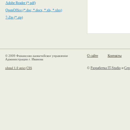
Adobe Reader (*.pdf)
OpenOffice (*.doc, *.docx, *.xls, *.xlsx)
7-Zip (*.zip)
О сайте
Контакты
© 2009 Финансово-казначейское управление
Администрации г. Иванова
©
Разработка IT-Studio
и
Сер
xhtml 1.0 strict
CSS